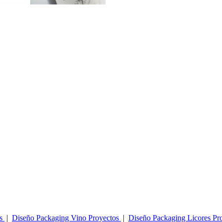
os
|
Diseño Packaging Vino Proyectos
|
Diseño Packaging Licores Pr