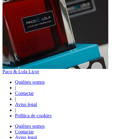
Paco & Lola Licor
Quiénes somos
|
Contactar
|
Aviso legal
|
Política de cookies
Quiénes somos
Contactar
Aviso legal